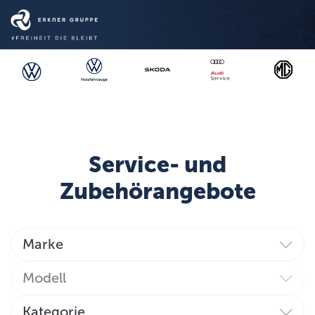
Me
Aktionen
Fahrzeuge
Service
Service- und
Unternehmen
Zubehörangebote
Markenwelt
Store
Marke
Marke
Modell
Modell
Kategorie
Kategorie