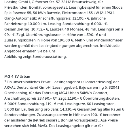
Leasing GmbH, Gifhorner Str. 57, 38112 Braunschweig, für
Privatkunden. Bonität vorausgesetzt. Leasingbeispiel für einen Skoda
Epic Essence 55, 56 kWh Batterie, Elektromotor: 155 kW (211PS) 1-
Gang-Autoomatik: Anschaffungspreis: 32.100,- €, jährliche
Fahrleistung: 10.000 km, Leasing-Sonderzahlung: 6.000,- €,
Gesamtbetrag: 10.752,- €, Laufzeit 48 Monate, 48 mtl. Leasingraten à
99,- €. Zzgl. Überführungskosten in Höhe von 1.390,-€ und
Zulassungskosten in Höhe von 190,00 €. Mehr- und Minderkilometer
werden gemäß den Leasingbedingungen abgerechnet. Individuelle
Angebote erhalten Sie bei uns.
Abbildung zeigt Sonderausstattung.
MG 4 EV Urban
4
Ein unverbindliches Privat-Leasingangebot (Kilometerleasing) der
ARVAL Deutschland GmbH (Leasinggeber), Bajuwarenring 5, 82041
Oberhaching, für das Fahrzeug MG4 Urban 54kWh Comfort,
Anschaﬀungspreis 28.490,- €*, zzgl. 1.190,- € Überführungskosten,
6.000€ Sonderzahlung, 119,-€ mtl. Leasingrate, 60 Leasingraten,
5.000 km Laufleistung pro Jahr, 14.330,-€ Gesamtbetrag aller Raten &
Sonderzahlungen. Zulassungskosten in Höhe von 190,-€ berechnet
der ausliefernde Betrieb separat. Bonität vorausgesetzt. Alle Preise
verstehen sich inkl. MwSt. Das Leasingangebot gilt nur für