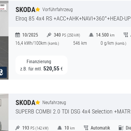
SKODA
Vorführfahrzeug
Elroq
85 4x4 RS +ACC+AHK+NAVI+360°+HEAD-U
10/2025
340
14.500
PS (
250
kW)
km
16,4
kWh/100km
546
km
0
g/km
(komb.)
(
komb.)
Finanzierung
520,55
z.B. für mtl.
€
SKODA
Neufahrzeug
SUPERB COMBI
2.0 TDI DSG 4x4 Selection +MATRIX+
193
10
Automatik
Di
PS (
142
kW)
km