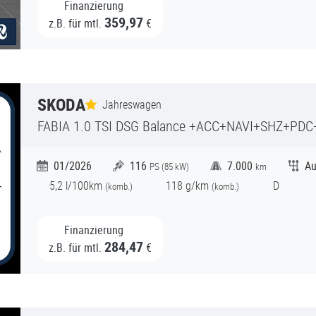
Finanzierung
359,97
z.B. für mtl.
€
SKODA
Jahreswagen
FABIA
1.0 TSI DSG Balance +ACC+NAVI+SHZ+PD
01/2026
116
7.000
Au
PS (
85
kW)
km
5,2
l/100km
118
g/km
D
(
komb.)
(
komb.)
Finanzierung
284,47
z.B. für mtl.
€