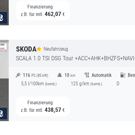
Finanzierung
462,07
z.B. für mtl.
€
SKODA
Neufahrzeug
SCALA
1.0 TSI DSG Tour +ACC+AHK+BHZFS+NAV
116
10
Automatik
Ben
PS (
85
kW)
km
5,5
l/100km
125
g/km
D
(
komb.)
(
komb.)
Finanzierung
438,57
z.B. für mtl.
€