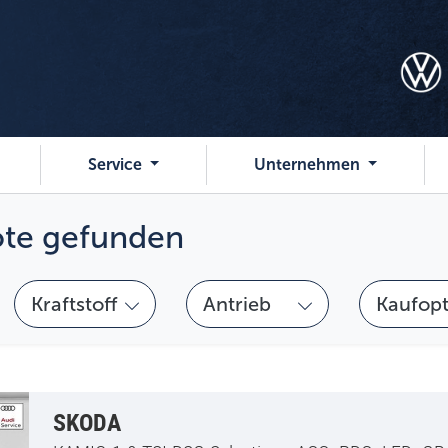
Service
Unternehmen
t
e
gefunden
Kraftstoff wählen
Antrieb wählen
Kaufoption
Kraftstoff
Antrieb
Kaufop
SKODA