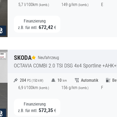
5,7
l/100km
149
g/km
E
(
komb.)
(
komb.)
Finanzierung
672,42
z.B. für mtl.
€
SKODA
Neufahrzeug
OCTAVIA COMBI
2.0 TSI DSG 4x4 Sportline +AHK
204
10
Automatik
Be
PS (
150
kW)
km
6,9
l/100km
156
g/km
F
(
komb.)
(
komb.)
Finanzierung
572,35
z.B. für mtl.
€