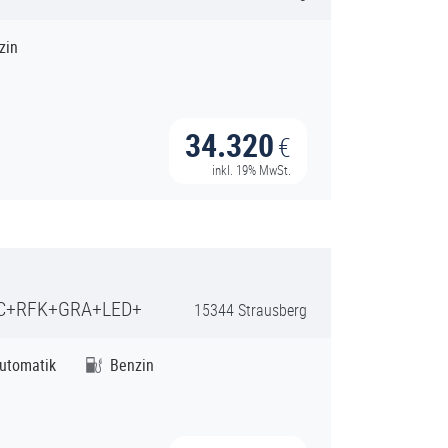
zin
34.320
€
inkl. 19% MwSt.
DC+RFK+GRA+LED+
15344 Strausberg
utomatik
Benzin