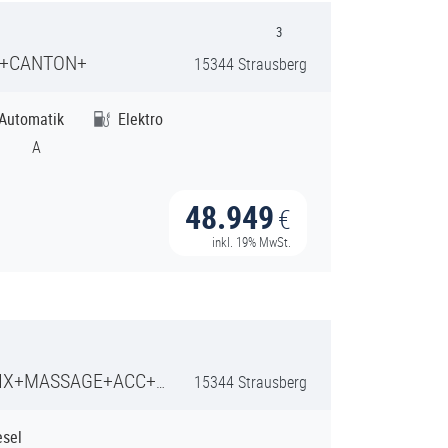
3
P+CANTON+
15344 Strausberg
Automatik
Elektro
A
48.949
€
inkl. 19% MwSt.
MASSAGE+ACC+RFK+SHZ+
15344 Strausberg
esel