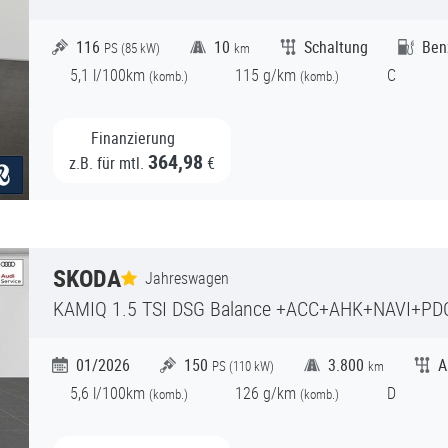
116
10
Schaltung
Ben
PS (
85
kW)
km
5,1
l/100km
115
g/km
C
(
komb.)
(
komb.)
Finanzierung
364,98
z.B. für mtl.
€
SKODA
Jahreswagen
KAMIQ
1.5 TSI DSG Balance +ACC+AHK+NAVI+P
01/2026
150
3.800
A
PS (
110
kW)
km
5,6
l/100km
126
g/km
D
(
komb.)
(
komb.)