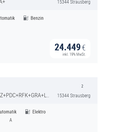
A+
15344 Strausberg
tomatik
Benzin
24.449
€
inkl. 19% MwSt.
2
+PDC+RFK+GRA+LED+
15344 Strausberg
utomatik
Elektro
A