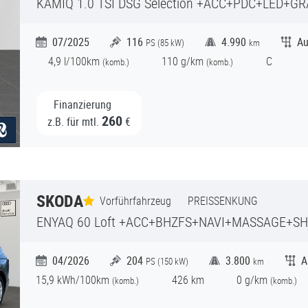
KAMIQ
1.0 TSI DSG Selection +ACC+PDC+LED+GR
07/2025
116
4.990
Au
PS (
85
kW)
km
4,9
l/100km
110
g/km
C
(
komb.)
(
komb.)
Finanzierung
260
z.B. für mtl.
€
SKODA
Vorführfahrzeug
PREISSENKUNG
ENYAQ
60 Loft +ACC+BHZFS+NAVI+MASSAGE+SHZ
04/2026
204
3.800
A
PS (
150
kW)
km
15,9
kWh/100km
426
km
0
g/km
(komb.)
(
komb.)