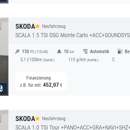
SKODA
Neufahrzeug
SCALA
1.5 TSI DSG Monte Carlo +ACC+SOUNDS
150
10
Automatik
Be
PS (
110
kW)
km
5,1
l/100km
115
g/km
C
(
komb.)
(
komb.)
Finanzierung
452,07
z.B. für mtl.
€
SKODA
Neufahrzeug
SCALA
1.0 TSI Tour +PANO+ACC+GRA+NAVI+SH